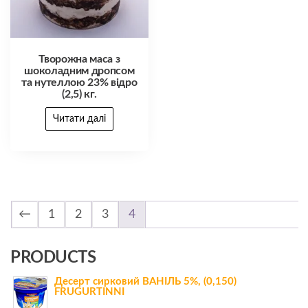
Творожна маса з
шоколадним дропсом
та нутеллою 23% відро
(2,5) кг.
Читати далі
←
1
2
3
4
PRODUCTS
Десерт сирковий ВАНІЛЬ 5%, (0,150)
FRUGURTINNI